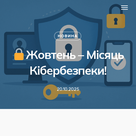
Menu
Skip
to
main
content
НОВИНА
Жовтень – Місяць
Кібербезпеки!
20.10.2025