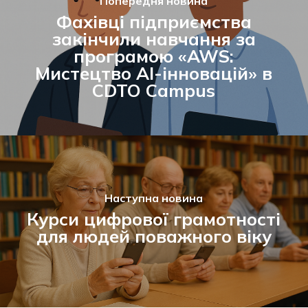
Попередня новина
Фахівці підприємства
закінчили навчання за
програмою «AWS:
Мистецтво AI-інновацій» в
CDTO Campus
Наступна новина
Курси цифрової грамотності
для людей поважного віку