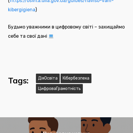
(
https://osvita.diia.gov.ua/guides/naviso-vam-
kibergigiena
)
Будьмо уважними в цифровому світі – захищаймо
себе та свої дані
Tags:
ДіяОсвіта
Кібербезпека
ЦифроваГрамотність