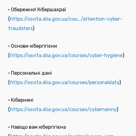
• Обережно! Кібершахраї
(
https://osvita.diia.gov.ua/cou…/attention-cyber-
fraudsters
)
• Основи кібергігієни
(
https://osvita.diia.gov.ua/courses/cyber-hygiene
)
• Персональні дані
(
https://osvita.diia.gov.ua/courses/personaldata
)
• Кіберняні
(
https://osvita.diia.gov.ua/courses/cybernanny
)
• Навіщо вам кібергігієна