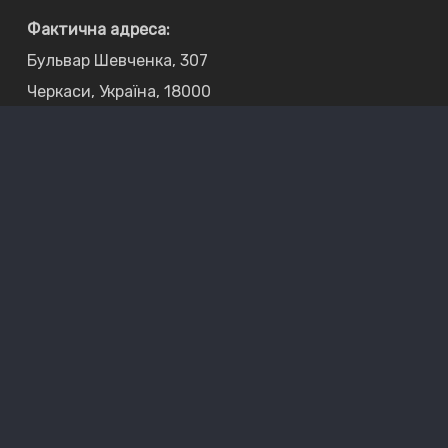
Фактична адреса:
Бульвар Шевченка, 307
Черкаси, Україна, 18000
Юридична адреса:
вулиця Байди Вишневецького 36
Черкаси, Україна, 18000
Телефон:
Адміністративний відділ:
+380 472 31 51 51
Електронна пошта:
Адміністративний відділ: